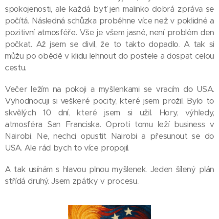
spokojenosti, ale každá byť jen malinko dobrá zpráva se
počítá. Následná schůzka proběhne více než v poklidné a
pozitivní atmosféře. Vše je všem jasné, není problém den
počkat. Až jsem se divil, že to takto dopadlo. A tak si
můžu po obědě v klidu lehnout do postele a dospat celou
cestu.
Večer ležím na pokoji a myšlenkami se vracím do USA.
Vyhodnocuji si veškeré pocity, které jsem prožil. Bylo to
skvělých 10 dní, které jsem si užil. Hory, výhledy,
atmosféra San Franciska. Oproti tomu leží business v
Nairobi. Ne, nechci opustit Nairobi a přesunout se do
USA. Ale rád bych to více propojil.
A tak usínám s hlavou plnou myšlenek. Jeden šílený plán
střídá druhý. Jsem zpátky v procesu.