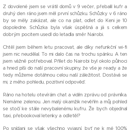
Z dovolené jsem se vrátil domů v 9 večer, přebalil kufr a
druhý den ráno jsem měl první schůzku. Schůzky v 6 ráno
by se měly zakázat, ale co na plat, odlet do Keni je 10
dopoledne. Schůzka byla však úspěšná a já s celkem
dobrým pocitem usedl do letadla směr Nairobi.
Chtěl jsem během letu pracovat, ale díky nefunkční wi-fi
jsem nic neudělal. To mi dalo čas na trochu spánku. A ten
jsem vážně potřeboval. Přílet do Nairobi byl okolo půlnoci
a hned píši do naší pracovní skupiny, že vše je ready a že
tedy můžeme dotáhnou celou naší záležitost. Dostává se
mi, z mého pohledu, pozitivní odpověď.
Ráno na hotelu otevírám chat a vidím zprávu od právníka.
Nemáme zelenou. Jen malý okamžik nevěřím a můj pohled
se stočí ke stále nevybalenému kufru. Že bych objednal
taxi, přebookoval letenky a odletěl?
Po snídani se však všechno vyjasní, byť ne k mé 100%