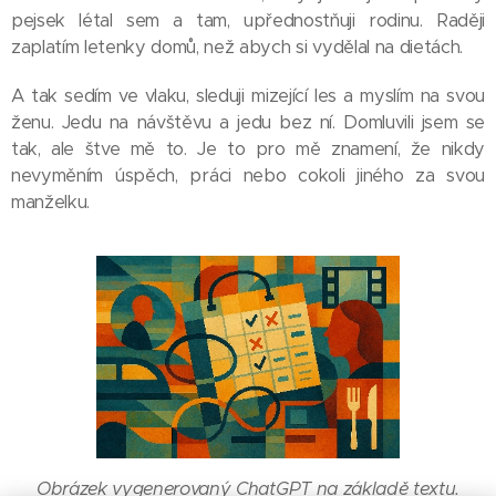
pejsek létal sem a tam, upřednostňuji rodinu. Raději
zaplatím letenky domů, než abych si vydělal na dietách.
A tak sedím ve vlaku, sleduji mizející les a myslím na svou
ženu. Jedu na návštěvu a jedu bez ní. Domluvili jsem se
tak, ale štve mě to. Je to pro mě znamení, že nikdy
nevyměním úspěch, práci nebo cokoli jiného za svou
manželku.
Obrázek vygenerovaný ChatGPT na základě textu.