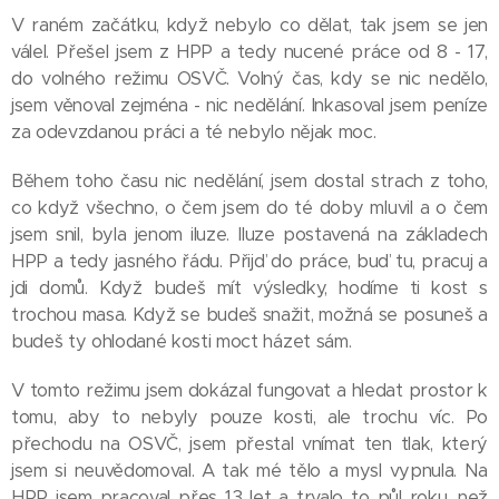
V raném začátku, když nebylo co dělat, tak jsem se jen
válel. Přešel jsem z HPP a tedy nucené práce od 8 - 17,
do volného režimu OSVČ. Volný čas, kdy se nic nedělo,
jsem věnoval zejména - nic nedělání. Inkasoval jsem peníze
za odevzdanou práci a té nebylo nějak moc.
Během toho času nic nedělání, jsem dostal strach z toho,
co když všechno, o čem jsem do té doby mluvil a o čem
jsem snil, byla jenom iluze. Iluze postavená na základech
HPP a tedy jasného řádu. Přijď do práce, buď tu, pracuj a
jdi domů. Když budeš mít výsledky, hodíme ti kost s
trochou masa. Když se budeš snažit, možná se posuneš a
budeš ty ohlodané kosti moct házet sám.
V tomto režimu jsem dokázal fungovat a hledat prostor k
tomu, aby to nebyly pouze kosti, ale trochu víc. Po
přechodu na OSVČ, jsem přestal vnímat ten tlak, který
jsem si neuvědomoval. A tak mé tělo a mysl vypnula. Na
HPP jsem pracoval přes 13 let a trvalo to půl roku, než