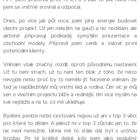
jsem se vnitřně srovnal a odpočal.
Dnes, po více jak půl roce, jsem plný energie budovat
vlastní projekt. Už jen neležím na gauči a nic nedělám, ale
aktivně připravuji podklady, vymýšlím prezentace a
obchodní modely. Připravil jsem ceník a oslovil první
potenciální klienty.
Vnímám však značný rozdíl, oproti původnímu nastavení.
Už tu není strach, už tu není ten blok z toho, že něco
nevyjde nebo proč by to nemělo jít. Nicméně vnímám, že
teď je nejdůležitější můj vnitřní klid a rodina. Čím víc je můj
sen o vlastním projektu blíže a reálnější, tím více myslím na
své nejbližší a na to, co mě uklidňuje.
Bydlení, peníze nebo cestování, nejsou už ani v top 3 věcí,
pro které to dělám. A jelikož mi v top 3 zůstalo jen to, že
nic není nemožné, táhne mě to stále dál, byť s určitou
brzdou. Po té krátké době, kdy jsem jako poslušný