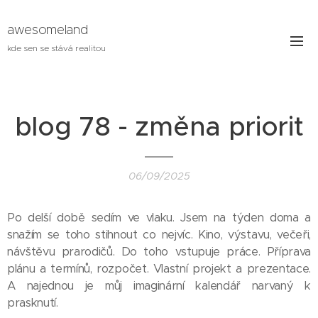
awesomeland
kde sen se stává realitou
blog 78 - změna priorit
06/09/2025
Po delší době sedím ve vlaku. Jsem na týden doma a
snažím se toho stihnout co nejvíc. Kino, výstavu, večeři,
návštěvu prarodičů. Do toho vstupuje práce. Příprava
plánu a termínů, rozpočet. Vlastní projekt a prezentace.
A najednou je můj imaginární kalendář narvaný k
prasknutí.