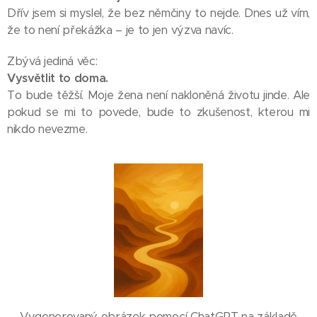
Dřív jsem si myslel, že bez němčiny to nejde. Dnes už vím,
že to není překážka – je to jen výzva navíc.
Zbývá jediná věc:
Vysvětlit to doma.
To bude těžší. Moje žena není nakloněná životu jinde. Ale
pokud se mi to povede, bude to zkušenost, kterou mi
nikdo nevezme.
Vygenerovaný obrázek pomocí ChatGPT na základě