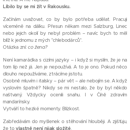
Líbilo by se mi žít v Rakousku.
Začínám uvažovat, co by bylo potřeba udělat. Pracuji
víceméně na dálku. Přesun někam mezi Salzburg, Linec
nebo jejich okolí by nebyl problém – navíc bych to měl
blíž k jednomu z mých "chlebodárců".
Otázka zní:
co žena?
Není kamarádka s cizími jazyky – i když si myslím, že je na
tom líp než já. Jen je nepoužívá. A to je ono. Pokud něco
dlouho nepoužíváme, ztrácíme jistotu.
Osobně mluvím i italsky – pár vět – ale nebojím se. A když
vyslovím špatně? Nikdy se mi nestalo, že by byl někdo
naštvaný. Vždycky ocenili snahu. I v Číně zdravím
mandarínsky.
Vytváří to hezké momenty. Blízkost.
Zabředávám do myšlenek o stěhování hlouběji. A zjišťuju,
že to
vlastně není nijak složité
.