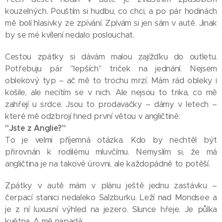
kouzelných. Pouštím si hudbu, co chci, a po pár hodinách
mě bolí hlasivky ze zpívání. Zpívám si jen sám v autě. Jinak
by se mé kvílení nedalo poslouchat.
Cestou zpátky si dávám malou zajížďku do outletu.
Potřebuju pár "lepších" triček na jednání. Nejsem
oblekový typ – ač mě to trochu mrzí. Mám rád obleky i
košile, ale necítím se v nich. Ale nejsou to trika, co mě
zahřejí u srdce. Jsou to prodavačky – dámy v letech –
které mě odzbrojí hned první větou v angličtině:
"Jste z Anglie?"
To je velmi příjemná otázka. Kdo by nechtěl být
přirovnán k rodilému mluvčímu. Nemyslím si, že má
angličtina je na takové úrovni, ale každopádně to potěší.
Zpátky v autě mám v plánu ještě jednu zastávku –
čerpací stanici nedaleko Salzburku. Leží nad Mondsee a
je z ní luxusní výhled na jezero. Slunce hřeje. Je půlka
května. A mě napadá: