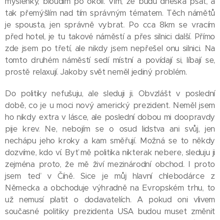
myšlenky, bloudím po okolí. Vím, že budu dneska psát, a
tak přemýšlím nad tím správným tématem. Těch námětů
je spousta, jen správně vybrat. Po cca 8km se vracím
před hotel, je tu takové náměstí a přes silnici další. Přímo
zde jsem po třetí, ale nikdy jsem nepřešel onu silnici. Na
tomto druhém náměstí sedí místní a povídají si, líbají se,
prostě relaxují. Jakoby svět neměl jediný problém.
Do politiky nefušuju, ale sleduji ji. Obvzlášt v poslední
době, co je u moci nový americký prezident. Neměl jsem
ho nikdy extra v lásce, ale poslední dobou mi doopravdy
pije krev. Ne, nebojím se o osud lidstva ani svůj, jen
nechápu jeho kroky a kam směřují. Možná se to někdy
dozvíme, kdo ví. Byť mě politika nikterak nebere, sleduju ji
zejména proto, že mě živí mezinárodní obchod. I proto
jsem teď v Číně. Sice je můj hlavní chlebodárce z
Německa a obchoduje výhradně na Evropském trhu, to
už nemusí platit o dodavatelích. A pokud oni vlivem
současné politiky prezidenta USA budou muset změnit