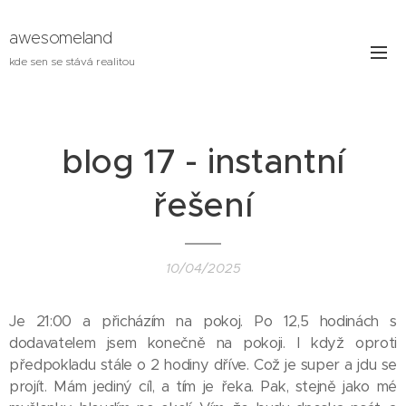
awesomeland
kde sen se stává realitou
blog 17 - instantní
řešení
10/04/2025
Je 21:00 a přicházím na pokoj. Po 12,5 hodinách s
dodavatelem jsem konečně na pokoji. I když oproti
předpokladu stále o 2 hodiny dříve. Což je super a jdu se
projít. Mám jediný cíl, a tím je řeka. Pak, stejně jako mé