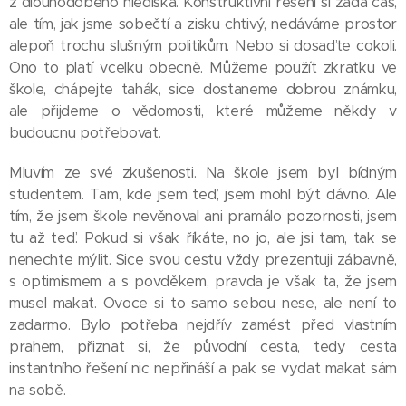
z dlouhodobého hlediska. Konstruktivní řešení si žádá čas,
ale tím, jak jsme sobečtí a zisku chtivý, nedáváme prostor
alepoň trochu slušným politikům. Nebo si dosaďte cokoli.
Ono to platí vcelku obecně. Můžeme použít zkratku ve
škole, chápejte tahák, sice dostaneme dobrou známku,
ale přijdeme o vědomosti, které můžeme někdy v
budoucnu potřebovat.
Mluvím ze své zkušenosti. Na škole jsem byl bídným
studentem. Tam, kde jsem teď, jsem mohl být dávno. Ale
tím, že jsem škole nevěnoval ani pramálo pozornosti, jsem
tu až teď. Pokud si však říkáte, no jo, ale jsi tam, tak se
nenechte mýlit. Sice svou cestu vždy prezentuji zábavně,
s optimismem a s povděkem, pravda je však ta, že jsem
musel makat. Ovoce si to samo sebou nese, ale není to
zadarmo. Bylo potřeba nejdřív zamést před vlastním
prahem, přiznat si, že původní cesta, tedy cesta
instantního řešení nic nepřináší a pak se vydat makat sám
na sobě.