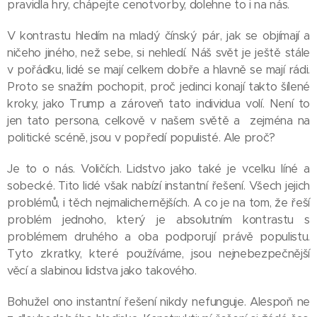
pravidla hry, chápejte cenotvorby, dolehne to i na nás.
V kontrastu hledím na mladý čínský pár, jak se objímají a
ničeho jiného, než sebe, si nehledí. Náš svět je ještě stále
v pořádku, lidé se mají celkem dobře a hlavně se mají rádi.
Proto se snažím pochopit, proč jedinci konají takto šílené
kroky, jako Trump a zároveň tato individua volí. Není to
jen tato persona, celkově v našem světě a zejména na
politické scéně, jsou v popředí populisté. Ale proč?
Je to o nás. Voličích. Lidstvo jako také je vcelku líné a
sobecké. Tito lidé však nabízí instantní řešení. Všech jejich
problémů, i těch nejmalichernějších. A co je na tom, že řeší
problém jednoho, který je absolutním kontrastu s
problémem druhého a oba podporují právě populistu.
Tyto zkratky, které používáme, jsou nejnebezpečnější
věcí a slabinou lidstva jako takového.
Bohužel ono instantní řešení nikdy nefunguje. Alespoň ne