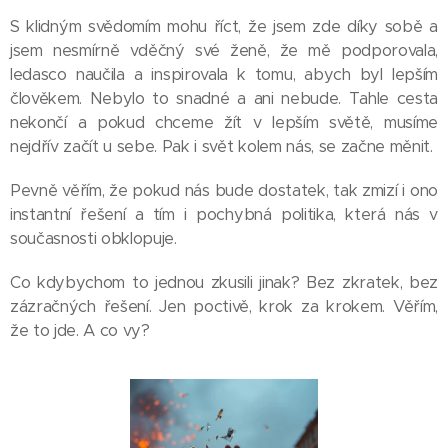
S klidným svědomím mohu říct, že jsem zde díky sobě a
jsem nesmírně vděčný své ženě, že mě podporovala,
ledasco naučila a inspirovala k tomu, abych byl lepším
člověkem. Nebylo to snadné a ani nebude. Tahle cesta
nekončí a pokud chceme žít v lepším světě, musíme
nejdřív začít u sebe. Pak i svět kolem nás, se začne měnit.
Pevně věřím, že pokud nás bude dostatek, tak zmizí i ono
instantní řešení a tím i pochybná politika, která nás v
současnosti obklopuje.
Co kdybychom to jednou zkusili jinak? Bez zkratek, bez
zázračných řešení. Jen poctivě, krok za krokem. Věřím,
že to jde. A co vy?