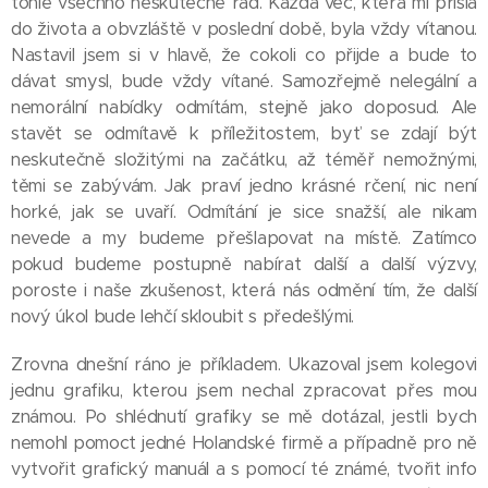
tohle všechno neskutečně rád. Každá věc, která mi přišla
do života a obvzláště v poslední době, byla vždy vítanou.
Nastavil jsem si v hlavě, že cokoli co přijde a bude to
dávat smysl, bude vždy vítané. Samozřejmě nelegální a
nemorální nabídky odmítám, stejně jako doposud. Ale
stavět se odmítavě k příležitostem, byť se zdají být
neskutečně složitými na začátku, až téměř nemožnými,
těmi se zabývám. Jak praví jedno krásné rčení, nic není
horké, jak se uvaří. Odmítání je sice snažší, ale nikam
nevede a my budeme přešlapovat na místě. Zatímco
pokud budeme postupně nabírat další a další výzvy,
poroste i naše zkušenost, která nás odmění tím, že další
nový úkol bude lehčí skloubit s předešlými.
Zrovna dnešní ráno je příkladem. Ukazoval jsem kolegovi
jednu grafiku, kterou jsem nechal zpracovat přes mou
známou. Po shlédnutí grafiky se mě dotázal, jestli bych
nemohl pomoct jedné Holandské firmě a případně pro ně
vytvořit grafický manuál a s pomocí té známé, tvořit info