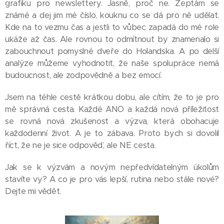
grafiku pro newslettery. Jasně, proč ne. Zeptám se
známé a dej jim mé číslo, kouknu co se dá pro ně udělat.
Kde na to vezmu čas a jestli to vůbec zapadá do mé role
ukáže až čas. Ale rovnou to odmítnout by znamenalo si
zabouchnout pomyslné dveře do Holandska. A po delší
analýze můžeme vyhodnotit, že naše spolupráce nemá
budoucnost, ale zodpovědně a bez emocí.
Jsem na téhle cestě krátkou dobu, ale cítím, že to je pro
mě správná cesta. Každé ANO a každá nová příležitost
se rovná nová zkušenost a výzva, která obohacuje
každodenní život. A je to zábava. Proto bych si dovolil
říct, že ne je sice odpověď, ale NE cesta.
Jak se k výzvám a novým nepředvídatelným úkolům
stavíte vy? A co je pro vás lepší, rutina nebo stále nové?
Dejte mi vědět.