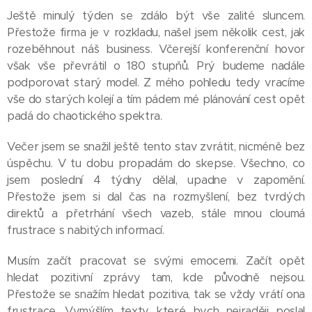
Ještě minulý týden se zdálo být vše zalité sluncem.
Přestože firma je v rozkladu, našel jsem několik cest, jak
rozeběhnout náš business. Včerejší konferenční hovor
však vše převrátil o 180 stupňů. Prý budeme nadále
podporovat starý model. Z mého pohledu tedy vracíme
vše do starých kolejí a tím pádem mé plánování cest opět
padá do chaotického spektra.
Večer jsem se snažil ještě tento stav zvrátit, nicméně bez
úspěchu. V tu dobu propadám do skepse. Všechno, co
jsem poslední 4 týdny dělal, upadne v zapomění.
Přestože jsem si dal čas na rozmyšlení, bez tvrdých
direktů a přetrhání všech vazeb, stále mnou cloumá
frustrace s nabitých informací.
Musím začít pracovat se svými emocemi. Začít opět
hledat pozitivní zprávy tam, kde původně nejsou.
Přestože se snažím hledat pozitiva, tak se vždy vrátí ona
frustrace. Vymýšlím texty, které bych nejraději poslal