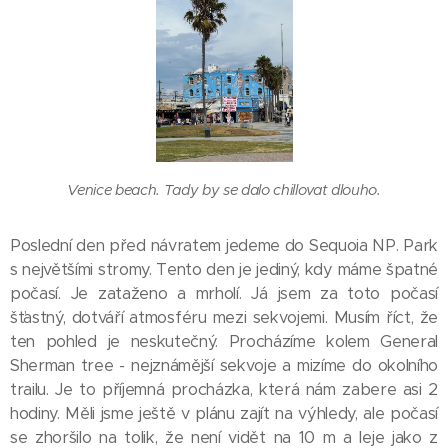
Venice beach. Tady by se dalo chillovat dlouho.
Poslední den před návratem jedeme do Sequoia NP. Park
s největšími stromy. Tento den je jediný, kdy máme špatné
počasí. Je zataženo a mrholí. Já jsem za toto počasí
šťastný, dotváří atmosféru mezi sekvojemi. Musím říct, že
ten pohled je neskutečný. Procházíme kolem General
Sherman tree - nejznámější sekvoje a mizíme do okolního
trailu. Je to příjemná procházka, která nám zabere asi 2
hodiny. Měli jsme ještě v plánu zajít na výhledy, ale počasí
se zhoršilo na tolik, že není vidět na 10 m a leje jako z