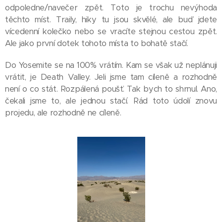
odpoledne/navečer zpět. Toto je trochu nevýhoda
těchto míst. Traily, hiky tu jsou skvělé, ale buď jdete
vícedenní kolečko nebo se vracíte stejnou cestou zpět.
Ale jako první dotek tohoto místa to bohatě stačí.
Do Yosemite se na 100% vrátím. Kam se však už neplánuji
vrátit, je Death Valley. Jeli jsme tam cíleně a rozhodně
není o co stát. Rozpálená poušť. Tak bych to shrnul. Ano,
čekali jsme to, ale jednou stačí. Rád toto údolí znovu
projedu, ale rozhodně ne cíleně.