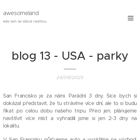
awesomeland
kde sen se stává realitou
blog 13 - USA - parky
24/09/2025
San Francisko je za námi. Parádní 3 dny. Sice bych si
dokázal představit, že tu strávíme více dní, ale to si budu
říkat po celou dobu našeho tripu. Přeci jen, plánujeme
navštívit více míst a vyhradili jsme si jen 2-3 dny na
lokalitu.
V San Francisku půjčujeme auto a vyrážíme na východ,