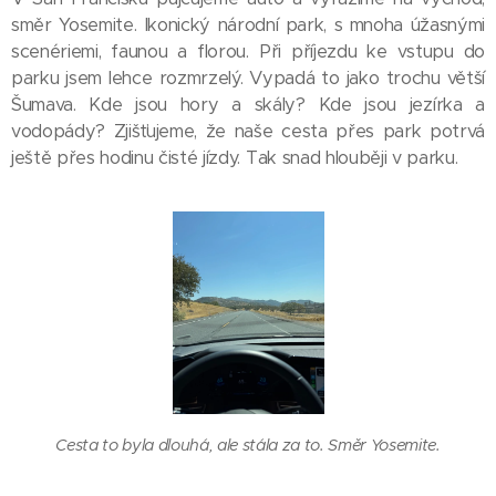
směr Yosemite. Ikonický národní park, s mnoha úžasnými
scenériemi, faunou a florou. Při příjezdu ke vstupu do
parku jsem lehce rozmrzelý. Vypadá to jako trochu větší
Šumava. Kde jsou hory a skály? Kde jsou jezírka a
vodopády? Zjišťujeme, že naše cesta přes park potrvá
ještě přes hodinu čisté jízdy. Tak snad hlouběji v parku.
Cesta to byla dlouhá, ale stála za to. Směr Yosemite.