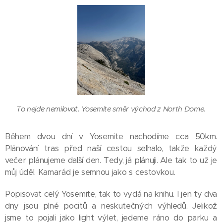
To nejde nemilovat. Yosemite směr východ z North Dome.
Během dvou dní v Yosemite nachodíme cca 50km.
Plánování tras před naší cestou selhalo, takže každý
večer plánujeme další den. Tedy, já plánuji. Ale tak to už je
můj úděl. Kamarád je semnou jako s cestovkou.
Popisovat celý Yosemite, tak to vydá na knihu. I jen ty dva
dny jsou plné pocitů a neskutečných výhledů. Jelikož
jsme to pojali jako light výlet, jedeme ráno do parku a