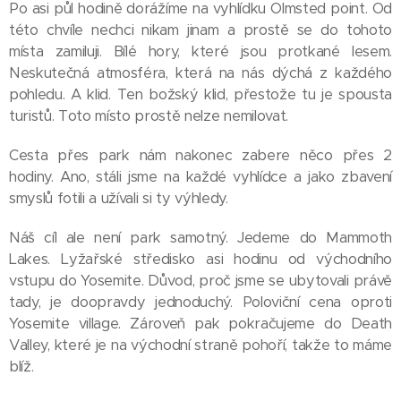
Po asi půl hodině dorážíme na vyhlídku Olmsted point. Od
této chvíle nechci nikam jinam a prostě se do tohoto
místa zamiluji. Bílé hory, které jsou protkané lesem.
Neskutečná atmosféra, která na nás dýchá z každého
pohledu. A klid. Ten božský klid, přestože tu je spousta
turistů. Toto místo prostě nelze nemilovat.
Cesta přes park nám nakonec zabere něco přes 2
hodiny. Ano, stáli jsme na každé vyhlídce a jako zbavení
smyslů fotili a užívali si ty výhledy.
Náš cíl ale není park samotný. Jedeme do Mammoth
Lakes. Lyžařské středisko asi hodinu od východního
vstupu do Yosemite. Důvod, proč jsme se ubytovali právě
tady, je doopravdy jednoduchý. Poloviční cena oproti
Yosemite village. Zároveň pak pokračujeme do Death
Valley, které je na východní straně pohoří, takže to máme
blíž.