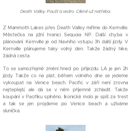
Death Valley. Poušť a vedro. Cíleně už netřeba.
Z Mammoth Lakes přes Death Valley míříme do Kernville.
Městečka na jižní hranici Sequoia NP. Další chyba v
plánování. Kernville je od hlavního vstupu 3h další jízdy. V
Kernville plánujeme taky volný den. Takže žádný hike,
žádná cesta.
To se samozřejmě změní hned po příjezdu. LA je jen 2h
jízdy. Takže co na plat, během volného dne se jedeme
vykoupat na Venice beach. Pacific v září není zrovna
nejteplejší, ale dá se v něm příjemně zchladit. Takže
koupání v Pacifiku splněno. Ikonické molo je spíš za trest
a tak se jen projdeme po Venice beach a užíváme
sluníčka.